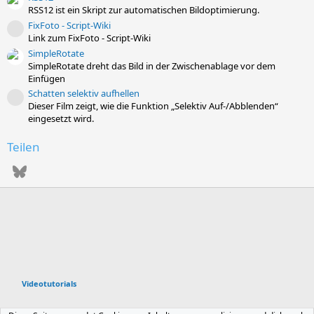
RSS12 ist ein Skript zur automatischen Bildoptimierung.
FixFoto - Script-Wiki
Ressourcen-Icon
Link zum FixFoto - Script-Wiki
SimpleRotate
SimpleRotate dreht das Bild in der Zwischenablage vor dem
Einfügen
Schatten selektiv aufhellen
Ressourcen-Icon
Dieser Film zeigt, wie die Funktion „Selektiv Auf-/Abblenden“
eingesetzt wird.
Teilen
Bluesky
WhatsApp
E-Mail
Videotutorials