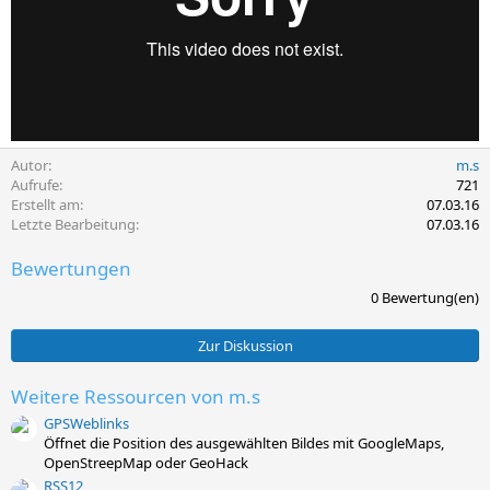
Autor
m.s
Aufrufe
721
Erstellt am
07.03.16
Letzte Bearbeitung
07.03.16
Bewertungen
0
0 Bewertung(en)
,
0
0
Zur Diskussion
S
t
e
Weitere Ressourcen von m.s
r
GPSWeblinks
n
(
Öffnet die Position des ausgewählten Bildes mit GoogleMaps,
e
OpenStreepMap oder GeoHack
)
RSS12