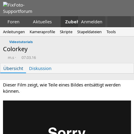
Foren
Aktuelles
Zubehör
Anmelden
Anleitungen
Kameraprofile
Skripte
Stapeldateien
Tools
Videotutorials
Colorkey
A
D
m.s
07.03.16
u
a
Übersicht
t
t
Diskussion
o
u
r
m
E
Dieser Film zeigt, wie Teile eines Bildes entsättigt werden
r
können.
s
t
e
l
l
u
n
g