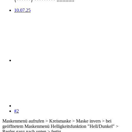
{******} ********* !!!!!!!!!!!!
10.07.25
#2
Maskenmenü aufrufen > Kreismaske > Maske invers > bei
geöffnetem Maskenmenü Helligkeitsfunktion "Hell/Dunkel" >
Regler ganz nach unten > fertig.