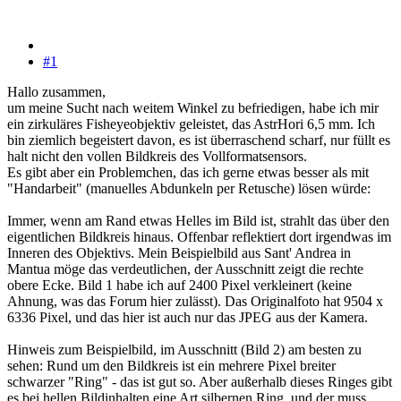
#1
Hallo zusammen,
um meine Sucht nach weitem Winkel zu befriedigen, habe ich mir
ein zirkuläres Fisheyeobjektiv geleistet, das AstrHori 6,5 mm. Ich
bin ziemlich begeistert davon, es ist überraschend scharf, nur füllt es
halt nicht den vollen Bildkreis des Vollformatsensors.
Es gibt aber ein Problemchen, das ich gerne etwas besser als mit
"Handarbeit" (manuelles Abdunkeln per Retusche) lösen würde:
Immer, wenn am Rand etwas Helles im Bild ist, strahlt das über den
eigentlichen Bildkreis hinaus. Offenbar reflektiert dort irgendwas im
Inneren des Objektivs. Mein Beispielbild aus Sant' Andrea in
Mantua möge das verdeutlichen, der Ausschnitt zeigt die rechte
obere Ecke. Bild 1 habe ich auf 2400 Pixel verkleinert (keine
Ahnung, was das Forum hier zulässt). Das Originalfoto hat 9504 x
6336 Pixel, und das hier ist auch nur das JPEG aus der Kamera.
Hinweis zum Beispielbild, im Ausschnitt (Bild 2) am besten zu
sehen: Rund um den Bildkreis ist ein mehrere Pixel breiter
schwarzer "Ring" - das ist gut so. Aber außerhalb dieses Ringes gibt
es bei hellen Bildinhalten eine Art silbernen Ring, und der muss