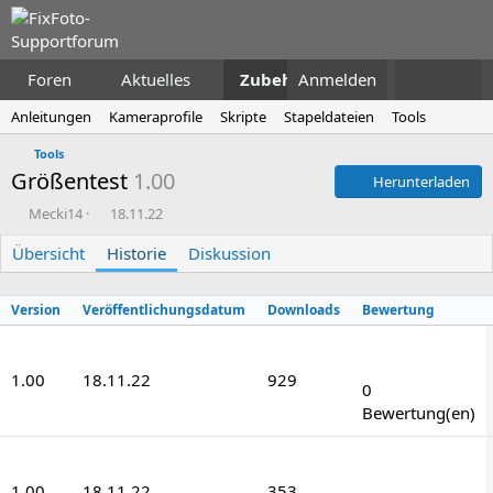
Foren
Aktuelles
Zubehör
Anmelden
Anleitungen
Kameraprofile
Skripte
Stapeldateien
Tools
Tools
Größentest
1.00
Herunterladen
A
D
Mecki14
18.11.22
u
a
Übersicht
t
Historie
t
Diskussion
o
u
r
m
Version
Veröffentlichungsdatum
Downloads
Bewertung
E
r
0
s
,
t
1.00
18.11.22
929
0
0
e
0
l
Bewertung(en)
S
l
t
u
0
e
n
,
r
1.00
18.11.22
g
353