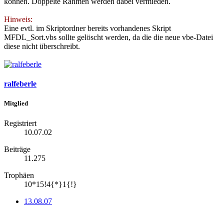
können. Doppelte Rahmen werden dabei vermieden.
Hinweis:
Eine evtl. im Skriptordner bereits vorhandenes Skript
MFDL_Sort.vbs sollte gelöscht werden, da die die neue vbe-Datei
diese nicht überschreibt.
ralfeberle
Mitglied
Registriert
10.07.02
Beiträge
11.275
Trophäen
10*15!4{*}1{!}
13.08.07