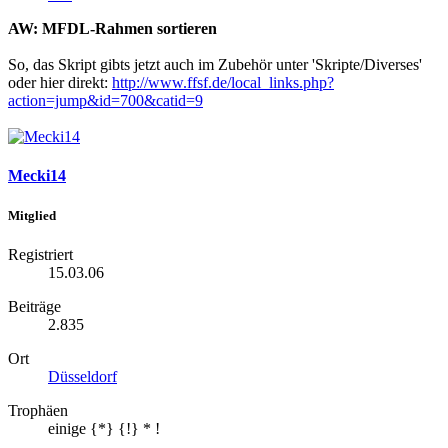
AW: MFDL-Rahmen sortieren
So, das Skript gibts jetzt auch im Zubehör unter 'Skripte/Diverses'
oder hier direkt:
http://www.ffsf.de/local_links.php?
action=jump&id=700&catid=9
Mecki14
Mitglied
Registriert
15.03.06
Beiträge
2.835
Ort
Düsseldorf
Trophäen
einige {*} {!} * !