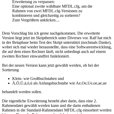
Erweiterung zu verpassen:
Eine optional zweite wählbare MFDL.cfg, um die
Rahmen von zwei MFDL.cfg-Versionen zu
kombinieren und gleichzeitig zu sortieren?
Zum Vergrößern anklicken....
Dem Vorschlag bin ich gerne nachgekommen. Die erweiterte
Version liegt jetzt im Skriptbereich unter Diverses vor. Ralf hat mich
in der Betaphase beim Test des Skript unterstützt (nochmals Danke),
wobei sich mal wieder herausstellte, dass eine Softwareentwicklung,
die auf dem einen Rechner läuft, nicht unbedingt auch auf einem
zweiten Rechner einwandfrei funktioniert.
Bei der neuen Version kann jetzt gewählt werden, ob bei der
Sortierung
Klein- wie Großbuchstaben und
Ä,Ö,Ü,ä,ö,ü als Anfangsbuchstabe wie Ae,Oe,Ue,oe,ae,ue
behandelt werden sollen.
Die eigentliche Erweiterung besteht aber darin, dass eine 2.
Rahmendatei gewählt werden kann und die darin enthaltenen
Rahmen in die Standard-Rahmendatei MFDL.cfg einsortiert werden