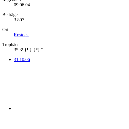
09.06.04
Beiträge
3.807
Ort
Rostock
Trophäen
3* 3! {!!} {*} °
31.10.06