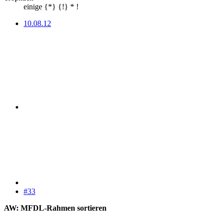
einige {*} {!} * !
10.08.12
#33
AW: MFDL-Rahmen sortieren