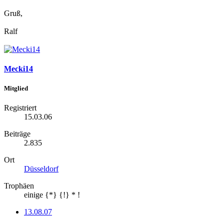
Gruß,
Ralf
Mecki14
Mitglied
Registriert
15.03.06
Beiträge
2.835
Ort
Düsseldorf
Trophäen
einige {*} {!} * !
13.08.07