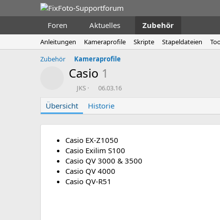
Foren
Aktuelles
Zubehör
Anleitungen
Kameraprofile
Skripte
Stapeldateien
Too
Zubehör
Kameraprofile
Casio
1
Ressourcen-Icon
A
D
JKS
06.03.16
u
a
Übersicht
t
Historie
t
o
u
r
m
E
Casio EX-Z1050
r
s
Casio Exilim S100
t
Casio QV 3000 & 3500
e
Casio QV 4000
l
Casio QV-R51
l
u
n
g