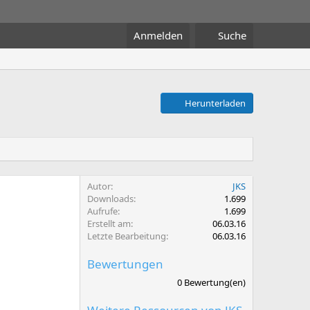
Anmelden
Suche
Herunterladen
Autor
JKS
Downloads
1.699
Aufrufe
1.699
Erstellt am
06.03.16
Letzte Bearbeitung
06.03.16
Bewertungen
0
0 Bewertung(en)
,
0