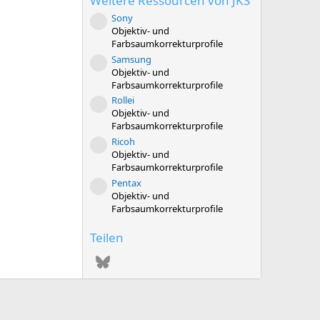
Weitere Ressourcen von JKS
0
S
Sony
t
Ressourcen-Icon
Objektiv- und
e
r
Farbsaumkorrekturprofile
n
Samsung
Ressourcen-Icon
(
Objektiv- und
e
Farbsaumkorrekturprofile
)
Rollei
Ressourcen-Icon
Objektiv- und
Farbsaumkorrekturprofile
Ricoh
Ressourcen-Icon
Objektiv- und
Farbsaumkorrekturprofile
Pentax
Ressourcen-Icon
Objektiv- und
Farbsaumkorrekturprofile
Teilen
Bluesky
WhatsApp
E-Mail