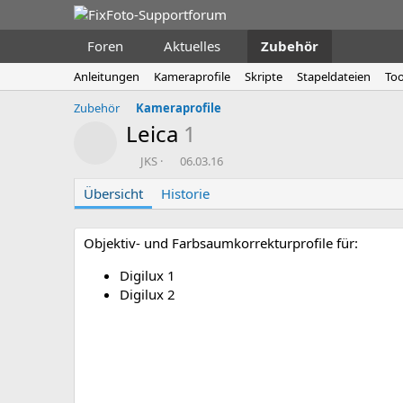
Foren
Aktuelles
Zubehör
Anleitungen
Kameraprofile
Skripte
Stapeldateien
Too
Zubehör
Kameraprofile
Leica
1
Ressourcen-Icon
A
D
JKS
06.03.16
u
a
Übersicht
t
Historie
t
o
u
r
m
E
Objektiv- und Farbsaumkorrekturprofile für:
r
s
Digilux 1
t
Digilux 2
e
l
l
u
n
g