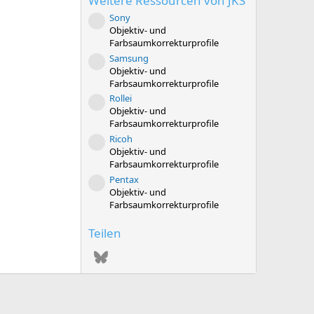
Weitere Ressourcen von JKS
0
S
Sony
t
Ressourcen-Icon
Objektiv- und
e
r
Farbsaumkorrekturprofile
n
Samsung
Ressourcen-Icon
(
Objektiv- und
e
Farbsaumkorrekturprofile
)
Rollei
Ressourcen-Icon
Objektiv- und
Farbsaumkorrekturprofile
Ricoh
Ressourcen-Icon
Objektiv- und
Farbsaumkorrekturprofile
Pentax
Ressourcen-Icon
Objektiv- und
Farbsaumkorrekturprofile
Teilen
Bluesky
WhatsApp
E-Mail