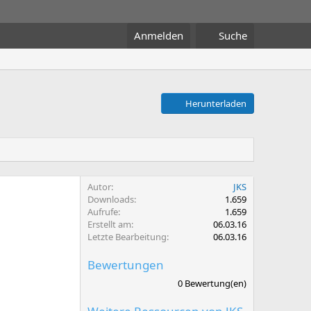
Anmelden
Suche
Herunterladen
Autor
JKS
Downloads
1.659
Aufrufe
1.659
Erstellt am
06.03.16
Letzte Bearbeitung
06.03.16
Bewertungen
0
0 Bewertung(en)
,
0