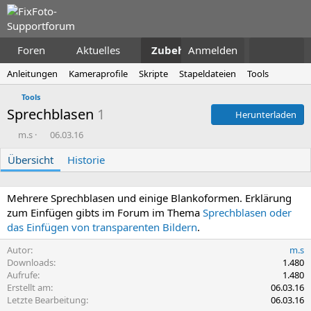
Foren
Aktuelles
Zubehör
Anmelden
Anleitungen
Kameraprofile
Skripte
Stapeldateien
Tools
Tools
Sprechblasen
1
Herunterladen
A
D
m.s
06.03.16
u
a
Übersicht
t
t
Historie
o
u
r
m
E
Mehrere Sprechblasen und einige Blankoformen. Erklärung
r
zum Einfügen gibts im Forum im Thema
Sprechblasen oder
s
das Einfügen von transparenten Bildern
.
t
e
Autor
m.s
l
Downloads
1.480
l
Aufrufe
1.480
u
Erstellt am
06.03.16
n
Letzte Bearbeitung
06.03.16
g