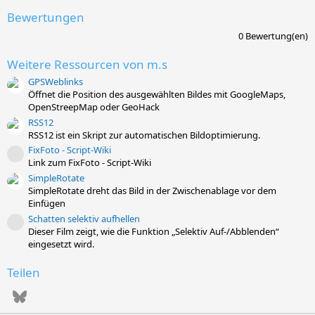
Bewertungen
0
0 Bewertung(en)
,
0
Weitere Ressourcen von m.s
0
S
GPSWeblinks
t
Öffnet die Position des ausgewählten Bildes mit GoogleMaps,
e
r
OpenStreepMap oder GeoHack
n
RSS12
(
RSS12 ist ein Skript zur automatischen Bildoptimierung.
e
)
FixFoto - Script-Wiki
Ressourcen-Icon
Link zum FixFoto - Script-Wiki
SimpleRotate
SimpleRotate dreht das Bild in der Zwischenablage vor dem
Einfügen
Schatten selektiv aufhellen
Ressourcen-Icon
Dieser Film zeigt, wie die Funktion „Selektiv Auf-/Abblenden“
eingesetzt wird.
Teilen
Bluesky
WhatsApp
E-Mail