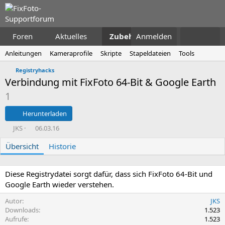
Foren
Aktuelles
Zubehör
Anmelden
Anleitungen
Kameraprofile
Skripte
Stapeldateien
Tools
Registryhacks
Verbindung mit FixFoto 64-Bit & Google Earth
1
Herunterladen
A
D
JKS
06.03.16
u
a
Übersicht
t
t
Historie
o
u
r
m
E
Diese Registrydatei sorgt dafür, dass sich FixFoto 64-Bit und
r
Google Earth wieder verstehen.
s
t
Autor
JKS
e
Downloads
1.523
l
Aufrufe
1.523