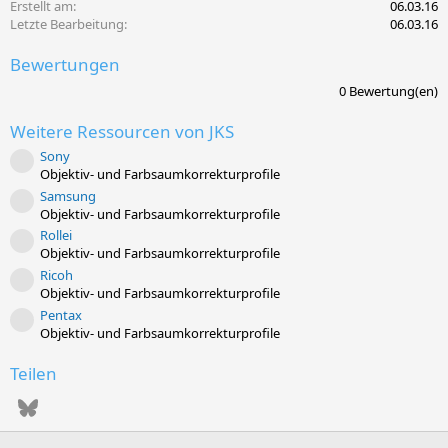
l
Erstellt am
06.03.16
u
Letzte Bearbeitung
06.03.16
n
g
Bewertungen
0
0 Bewertung(en)
,
0
Weitere Ressourcen von JKS
0
S
Sony
t
Ressourcen-Icon
Objektiv- und Farbsaumkorrekturprofile
e
r
Samsung
Ressourcen-Icon
n
Objektiv- und Farbsaumkorrekturprofile
(
Rollei
e
Ressourcen-Icon
)
Objektiv- und Farbsaumkorrekturprofile
Ricoh
Ressourcen-Icon
Objektiv- und Farbsaumkorrekturprofile
Pentax
Ressourcen-Icon
Objektiv- und Farbsaumkorrekturprofile
Teilen
Bluesky
WhatsApp
E-Mail