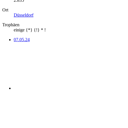
2.835
Ort
Düsseldorf
Trophäen
einige {*} {!} * !
07.05.24