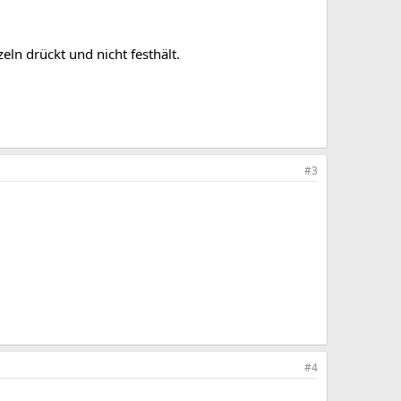
ln drückt und nicht festhält.
#3
#4