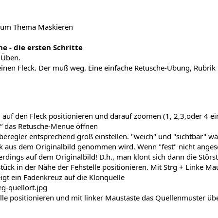
e zum Thema Maskieren
e - die ersten Schritte
 Üben.
inen Fleck. Der muß weg. Eine einfache Retusche-Übung, Rubrik
auf den Fleck positionieren und darauf zoomen (1, 2,3,oder 4 eint
he“ das Retusche-Menue öffnen
beregler entsprechend groß einstellen. "weich" und "sichtbar" wäh
 aus dem Originalbild genommen wird. Wenn "fest" nicht angesch
lerdings auf dem Originalbild! D.h., man klont sich dann die Störs
Stück in der Nähe der Fehstelle positionieren. Mit Strg + Linke M
gt ein Fadenkreuz auf die Klonquelle
telle positionieren und mit linker Maustaste das Quellenmuster üb