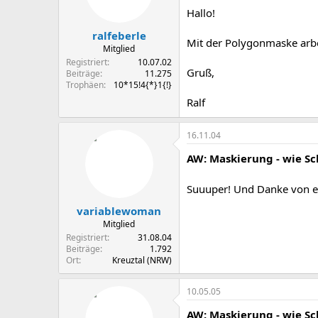
Hallo!
ralfeberle
Mit der Polygonmaske arbei
Mitglied
Registriert
10.07.02
Gruß,
Beiträge
11.275
Trophäen
10*15!4{*}1{!}
Ralf
16.11.04
AW: Maskierung - wie Sch
Suuuper! Und Danke von 
variablewoman
Mitglied
Registriert
31.08.04
Beiträge
1.792
Ort
Kreuztal (NRW)
10.05.05
AW: Maskierung - wie Sch