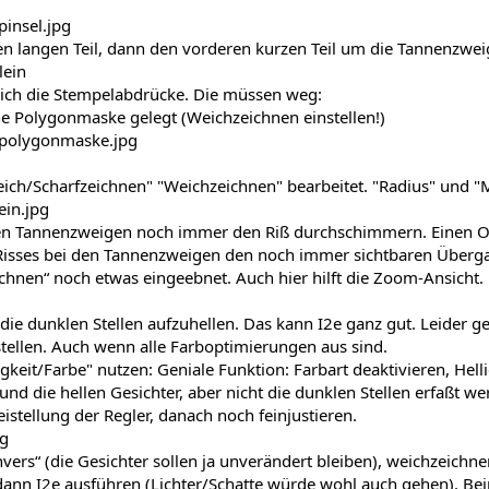
den langen Teil, dann den vorderen kurzen Teil um die Tannenzwe
lich die Stempelabdrücke. Die müssen weg:
e Polygonmaske gelegt (Weichzeichnen einstellen!)
eich/Scharfzeichnen" "Weichzeichnen" bearbeitet. "Radius" und "
den Tannenzweigen noch immer den Riß durchschimmern. Einen 
Risses bei den Tannenzweigen den noch immer sichtbaren Überga
chnen“ noch etwas eingeebnet. Auch hier hilft die Zoom-Ansicht.
e die dunklen Stellen aufzuhellen. Das kann I2e ganz gut. Leider 
zstellen. Auch wenn alle Farboptimierungen aus sind.
keit/Farbe" nutzen: Geniale Funktion: Farbart deaktivieren, Helli
nd die hellen Gesichter, aber nicht die dunklen Stellen erfaßt we
eistellung der Regler, danach noch feinjustieren.
ers“ (die Gesichter sollen ja unverändert bleiben), weichzeichnen
ann I2e ausführen (Lichter/Schatte würde wohl auch gehen). Beim