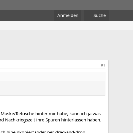
Anmelden
Suche
#1
r Maske/Retusche hinter mir habe, kann ich ja was
nd Nachkriegszeit ihre Spuren hinterlassen haben.
ich hineinkopiert (oder per drag-and-drop