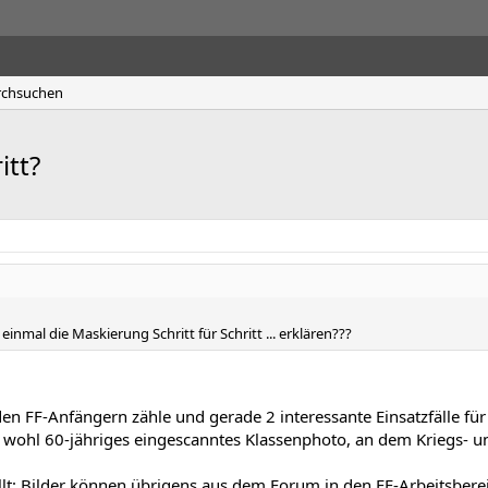
rchsuchen
itt?
nmal die Maskierung Schritt für Schritt ... erklären???
en FF-Anfängern zähle und gerade 2 interessante Einsatzfälle fü
in wohl 60-jähriges eingescanntes Klassenphoto, an dem Kriegs- u
llt: Bilder können übrigens aus dem Forum in den FF-Arbeitsbere