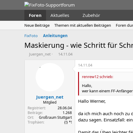
Foren
Aktuelles
Zubehör
Neue Beiträge
Themen mit aktuellen Beiträgen
Foren du
FixFoto
Anleitungen
Maskierung - wie Schritt für Schr
E
E
Juergen_net
14.11.04
r
r
s
s
14.11.04
t
t
e
e
renrew12 schrieb:
l
l
Hallo,
l
l
wer kann einem FF-Anfänger ei
e
t
Juergen_net
r
a
Hallo Werner,
m
Mitglied
Registriert
28.06.04
Beiträge
1.268
da ich mich auch noch zu d
Ort
Großraum Stuttgart
dazu sagen. Einsatzfall: e
Trophäen
{!} *!
Damit das Üben leichter fä