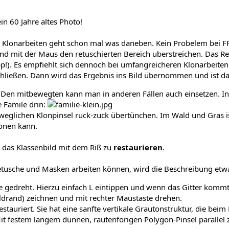
in 60 Jahre altes Photo!
 Klonarbeiten geht schon mal was daneben. Kein Probelem bei FF
d mit der Maus den retuschierten Bereich uberstreichen. Das Re
p!). Es empfiehlt sich dennoch bei umfangreicheren Klonarbeiten
ließen. Dann wird das Ergebnis ins Bild übernommen und ist da
l. Den mitbewegten kann man in anderen Fällen auch einsetzen. I
e Famile drin:
eglichen Klonpinsel ruck-zuck übertünchen. Im Wald und Gras i
onen kann.
, das Klassenbild mit dem Riß zu
restaurieren
.
Retusche und Masken arbeiten können, wird die Beschreibung etwa
 gedreht. Hierzu einfach L eintippen und wenn das Gitter kommt 
ildrand) zeichnen und mit rechter Maustaste drehen.
estauriert. Sie hat eine sanfte vertikale Grautonstruktur, die be
it festem langem dünnen, rautenförigen Polygon-Pinsel parallel 