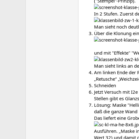
("Stempel“-Prinzip).
In 2 Stufen. Zuerst 
Man sieht noch deut
Über die Klonung ein
und mit "Effekte" "W
Man sieht links an 
Am linken Ende der 
„Retusche“ „Weichzei
Schneiden
Jetzt Versuch mit I2
Stellen gibt es Glan
Lösung: Maske "Hellig
daß die ganze Wand u
Das liefert eine Grob
Ausführen. „Maske inv
Wert 32) und damit d