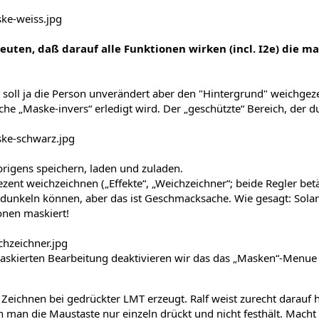
uten, daß darauf alle Funktionen wirken (incl. I2e) die m
 soll ja die Person unverändert aber den "Hintergrund" weichgeze
che „Maske-invers“ erledigt wird. Der „geschützte“ Bereich, der 
igens speichern, laden und zuladen.
zent weichzeichnen („Effekte“, „Weichzeichner“; beide Regler bet
abdunkeln können, aber das ist Geschmacksache. Wie gesagt: Sol
onen maskiert!
skierten Bearbeitung deaktivieren wir das das „Masken“-Menue (
eichnen bei gedrückter LMT erzeugt. Ralf weist zurecht darauf h
n man die Maustaste nur einzeln drückt und nicht festhält. Macht