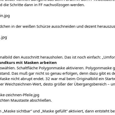
 die Schritte dann in FF nachvollzogen werden.
dchen in der weißen Schürze ausschneiden und dezent herauszust
albild den Ausschnitt herausholen. Das ist noch einfach: „Umform
undkurs mit Masken arbeiten
auswählen. Schaltfläche Polygonmaske aktivieren. Polygonmaske 
tand. Das muß gar nicht so genau erfolgen, denn dazu gibt es de
Maske nicht abrupt endet. 32 war mal beim Originalbild ein Startw
eser Weichzeichnen-Wert, desto größer der Übergangsbereich – un
chten Maustaste abschließen.
en „Maske sichtbar“ und „Maske gefüllt“ aktiviert, dann entsteht