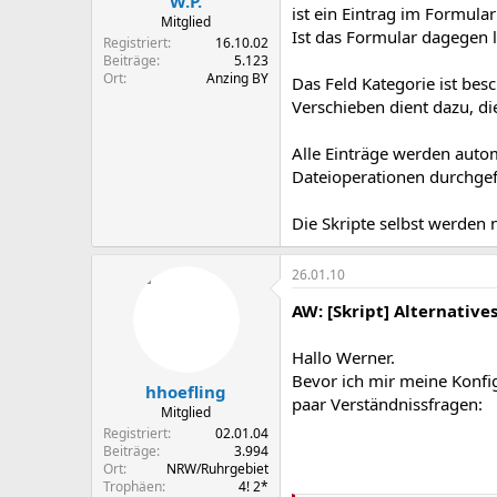
W.P.
ist ein Eintrag im Formula
Mitglied
Ist das Formular dagegen l
Registriert
16.10.02
Beiträge
5.123
Ort
Anzing BY
Das Feld Kategorie ist bes
Verschieben dient dazu, di
Alle Einträge werden autom
Dateioperationen durchgef
Die Skripte selbst werden 
26.01.10
AW: [Skript] Alternative
Hallo Werner.
Bevor ich mir meine Konfig
hhoefling
paar Verständnissfragen:
Mitglied
Registriert
02.01.04
Beiträge
3.994
Ort
NRW/Ruhrgebiet
Trophäen
4! 2*