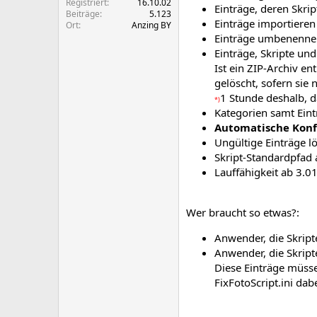
Registriert
16.10.02
Einträge, deren Skri
Beiträge
5.123
Einträge importieren
Ort
Anzing BY
Einträge umbenennen
Einträge, Skripte und
Ist ein ZIP-Archiv en
gelöscht, sofern sie n
1 Stunde deshalb, 
*)
Kategorien samt Eint
Automatische Konf
Ungültige Einträge l
Skript-Standardpfad 
Lauffähigkeit ab 3.0
Wer braucht so etwas?:
Anwender, die Skript
Anwender, die Skript
Diese Einträge müss
FixFotoScript.ini da