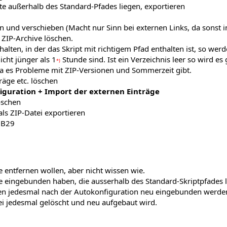
pte außerhalb des Standard-Pfades liegen, exportieren
 und verschieben (Macht nur Sinn bei externen Links, da sonst 
 ZIP-Archive löschen.
thalten, in der das Skript mit richtigem Pfad enthalten ist, so werd
icht jünger als 1
Stunde sind. Ist ein Verzeichnis leer so wird es 
*)
da es Probleme mit ZIP-Versionen und Sommerzeit gibt.
räge etc. löschen
iguration + Import der externen Einträge
öschen
als ZIP-Datei exportieren
1B29
e entfernen wollen, aber nicht wissen wie.
e eingebunden haben, die ausserhalb des Standard-Skriptpfades l
en jedesmal nach der Autokonfiguration neu eingebunden werden;
bei jedesmal gelöscht und neu aufgebaut wird.