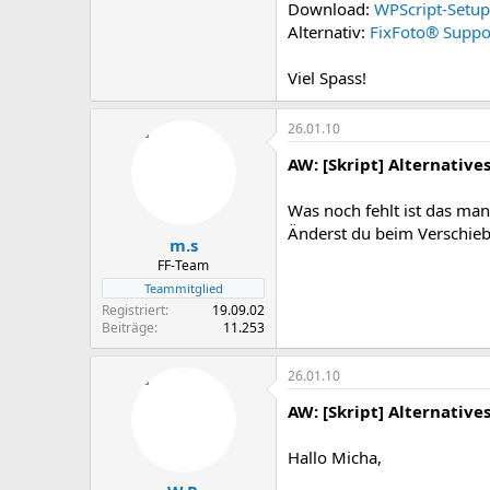
Download:
WPScript-Setup
Alternativ:
FixFoto® Suppor
Viel Spass!
26.01.10
AW: [Skript] Alternative
Was noch fehlt ist das man
Änderst du beim Verschiebe
m.s
FF-Team
Teammitglied
Registriert
19.09.02
Beiträge
11.253
26.01.10
AW: [Skript] Alternative
Hallo Micha,