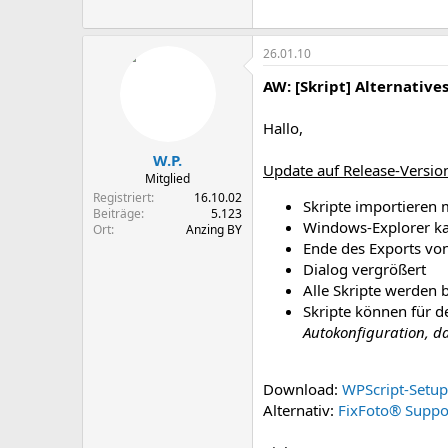
26.01.10
AW: [Skript] Alternative
Hallo,
W.P.
Update auf Release-Version
Mitglied
Registriert
16.10.02
Skripte importieren 
Beiträge
5.123
Windows-Explorer ka
Ort
Anzing BY
Ende des Exports vo
Dialog vergrößert
Alle Skripte werden 
Skripte können für d
Autokonfiguration, da
Download:
WPScript-Setup
Alternativ:
FixFoto® Suppor