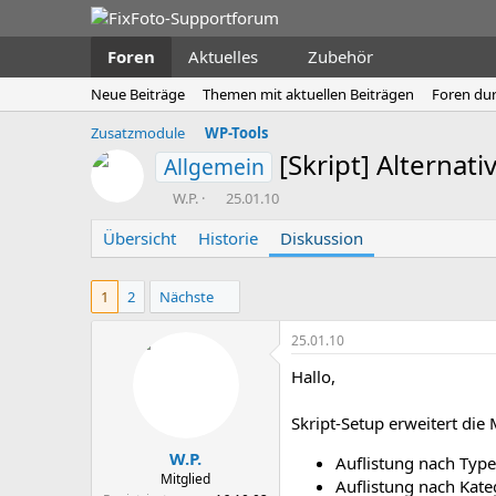
Foren
Aktuelles
Zubehör
Neue Beiträge
Themen mit aktuellen Beiträgen
Foren du
Zusatzmodule
WP-Tools
[Skript] Alternat
Allgemein
E
E
W.P.
25.01.10
r
r
Übersicht
s
Historie
s
Diskussion
t
t
e
e
1
2
Nächste
l
l
l
l
e
t
25.01.10
r
a
Hallo,
m
Skript-Setup erweitert die
W.P.
Auflistung nach Typ
Mitglied
Auflistung nach Kate