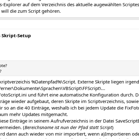
-Explorer auf dem Verzeichnis des aktuelle augewählten Scriptes
 will die zum Script gehören.
s Skript-Setup
pte?
?
Skriptverzeichis %Datenpfad%\Script. Externe Skripte liegen irgend
\Werner\Dokumente\Sprachen\VBScript\FFScript\...
FotoScript.ini und führt eine automatische Konfiguration durch.
nträge wieder aufgebaut, deren Skripte im Scriptverzeichnis, sowi
ir so an die 40 Einträge, weshalb ich bei jedem Update die FixFoto
kaum mehr Updates mitgemacht.
iese Einträge in seinem Aufrufverzeichnis in der Datei SaveScriptE
ermeiden. (
Bereichsname ist nun der Pfad statt Script
)
wird dann auch wieder von mir importiert, wenn a)Importieren od