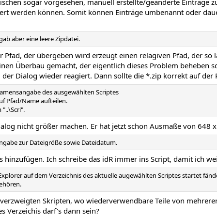
zwischen sogar vorgesehen, manuell erstellte/geänderte Einträge zu
rtiert werden können. Somit können Einträge umbenannt oder da
gab aber eine leere Zipdatei.
r Pfad, der übergeben wird erzeugt einen relagiven Pfad, der so l
inen Überbau gemacht, der eigentlich dieses Problem beheben so
d der Dialog wieder reagiert. Dann sollte die *.zip korrekt auf der 
/Namensangabe des ausgewählten Scriptes
uf Pfad/Name aufteilen.
"..\Scri".
Dialog nicht größer machen. Er hat jetzt schon Ausmaße von 648 x
ngabe zur Dateigröße sowie Dateidatum.
s hinzufügen. Ich schreibe das idR immer ins Script, damit ich wei
plorer auf dem Verzeichnis des aktuelle augewählten Scriptes startet fänd
gehören.
 verzweigten Skripten, wo wiederverwendbare Teile von mehreren
s Verzeichis darf's dann sein?