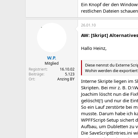
Ein Knopf der den Windows
restlichen Dateien schauen
26.01.10
AW: [Skript] Alternative
Hallo Heinz,
W.P.
Mitglied
Diese nennst du Externe Scri
Registriert
16.10.02
Wohin werden die exportiert
Beiträge
5.123
Ort
Anzing BY
Interne Skripte liegen im 
Skripten. Bei mir z. B. D:
Joachim löscht nun die Fix
gelöscht(!) und nur die Ei
So ein Lauf zerstörte bei m
musste. Darum habe ich 
WPFFScript-Setup sichert d
Aufbau, um Dubletten zu v
Die SaveScriptEntries.ini 