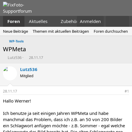
Foren
Aktuelles
Zubehör
Anmelden
Neue Beiträge
Themen mit aktuellen Beiträgen
Foren durchsuchen
WP-Tools
WPMeta
E
E
Lutz536
28.11.17
r
r
s
s
Lutz536
t
t
Mitglied
e
e
l
l
l
l
28.11.17
#1
e
t
r
a
Hallo Werner!
m
Ich benutze ja seit einigen Jahren WPMeta und habe
manchmal das Problem, dass ich z.B. an 50 von 200 Bilder
ein Schlagwort anfügen möchte - z.B. Sommer - egal welche
Schlagworte das Bild bereits hat. Die alten Schlagworte pro