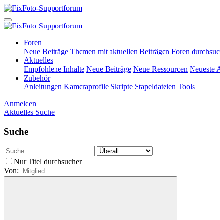
Foren
Neue Beiträge
Themen mit aktuellen Beiträgen
Foren durchsu
Aktuelles
Empfohlene Inhalte
Neue Beiträge
Neue Ressourcen
Neueste A
Zubehör
Anleitungen
Kameraprofile
Skripte
Stapeldateien
Tools
Anmelden
Aktuelles
Suche
Suche
Nur Titel durchsuchen
Von: