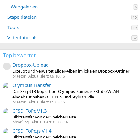
Webgalerien
6
Stapeldateien
10
Tools
19
Videotutorials
52
Top bewertet
Dropbox-Upload
Ressourcen-Icon
Erzeugt und verwaltet Bilder-Alben im lokalen Dropbox-Ordner
praetor
Aktualisiert:
09.10.16
Olympus Transfer
Das Skript [B]kopiert bei Olympus-Kameras[/B], die WLAN
eingebaut haben (z. B. PEN und Stylus 1) die
praetor
Aktualisiert:
05.03.16
CFSD_ToPc V1.3
Bildtransfer von der Speicherkarte
hhoefling
Aktualisiert:
05.03.16
CFSD_ToPc.js V1.4
Bildtransfer von der Speicherkarte