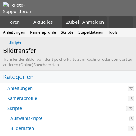
Foren
Aktuelles
Zubehör
Anmelden
Anleitungen
Kameraprofile
Skripte
Stapeldateien
Tools
Skripte
Bildtransfer
Transfer der Bilder von der Speicherkarte zum Rechner oder von dort zu
anderen (Online)Speicherorten
Kategorien
Anleitungen
77
Kameraprofile
15
Skripte
172
Auswahlskripte
3
Bilderlisten
10