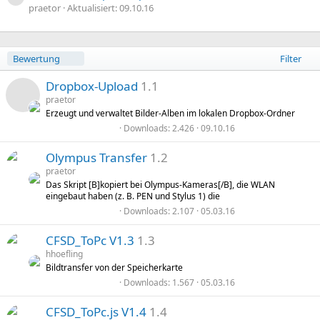
r
0
praetor
Aktualisiert:
09.10.16
n
S
0
(
t
,
e
e
0
)
r
0
n
A
Bewertung
Filter
S
(
b
t
e
e
s
Dropbox-Upload
1.1
)
r
t
praetor
n
e
Erzeugt und verwaltet Bilder-Alben im lokalen Dropbox-Ordner
(
R
i
e
0
Downloads
2.426
09.10.16
g
)
,
0
e
e
Olympus Transfer
1.2
0
n
S
praetor
d
t
ss
Das Skript [B]kopiert bei Olympus-Kameras[/B], die WLAN
e
eingebaut haben (z. B. PEN und Stylus 1) die
r
o
n
0
Downloads
2.107
05.03.16
(
,
e
0
u
)
CFSD_ToPc V1.3
1.3
0
S
hhoefling
t
rc
Bildtransfer von der Speicherkarte
e
r
0
Downloads
1.567
05.03.16
n
,
e
(
0
e
CFSD_ToPc.js V1.4
1.4
0
)