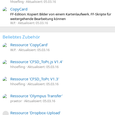
hhoefling
Aktualisiert:
05.03.16
CopyCard
FF-Edition: Kopiert Bilder von einem Kartenlaufwerk. FF-Skripte für
weitergehende Bearbeitung können
W.P.
Aktualisiert:
05.03.16
Beliebtes Zubehör
Ressource 'CopyCard'
W.P.
Aktualisiert:
05.03.16
0
,
0
Ressource 'CFSD_ToPc.js V1.4'
0
hhoefling
Aktualisiert:
05.03.16
S
0
t
,
e
0
Ressource 'CFSD_ToPc V1.3'
r
0
hhoefling
Aktualisiert:
05.03.16
n
S
0
(
t
,
e
e
0
Ressource 'Olympus Transfer'
)
r
0
praetor
Aktualisiert:
05.03.16
n
S
0
(
t
,
e
e
0
Ressource 'Dropbox-Upload'
)
Ressourcen-Icon