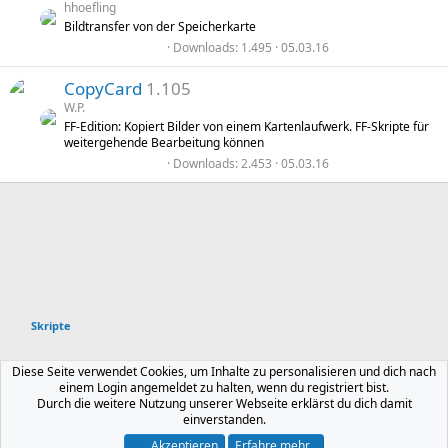
n-
S
hhoefling
t
Bildtransfer von der Speicherkarte
e
Ic
r
0
Downloads
1.495
05.03.16
n
,
(
0
o
e
CopyCard
1.105
0
)
S
W.P.
t
n
FF-Edition: Kopiert Bilder von einem Kartenlaufwerk. FF-Skripte für
e
weitergehende Bearbeitung können
r
n
0
Downloads
2.453
05.03.16
(
,
e
0
)
0
S
t
e
r
n
(
e
)
Skripte
Deutsch
Diese Seite verwendet Cookies, um Inhalte zu personalisieren und dich nach
einem Login angemeldet zu halten, wenn du registriert bist.
Kontakt
Nutzungsbedingungen
Datenschutz
Durch die weitere Nutzung unserer Webseite erklärst du dich damit
Hilfe und Impressum
Start
R
einverstanden.
S
S
Akzeptieren
Erfahre mehr...