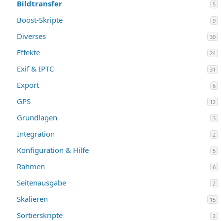
Bildtransfer
5
Boost-Skripte
9
Diverses
30
Effekte
24
Exif & IPTC
31
Export
6
GPS
12
Grundlagen
3
Integration
2
Konfiguration & Hilfe
5
Rahmen
6
Seitenausgabe
2
Skalieren
15
Sortierskripte
2