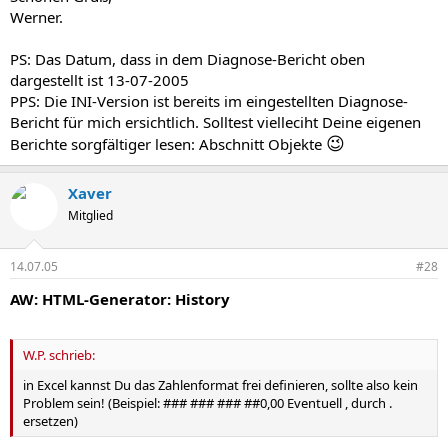
Werner.
PS: Das Datum, dass in dem Diagnose-Bericht oben
dargestellt ist 13-07-2005
PPS: Die INI-Version ist bereits im eingestellten Diagnose-
Bericht für mich ersichtlich. Solltest vielleciht Deine eigenen
😉
Berichte sorgfältiger lesen: Abschnitt Objekte
Xaver
Mitglied
14.07.05
#28
AW: HTML-Generator: History
W.P. schrieb:
in Excel kannst Du das Zahlenformat frei definieren, sollte also kein
Problem sein! (Beispiel: ### ### ### ##0,00 Eventuell , durch .
ersetzen)