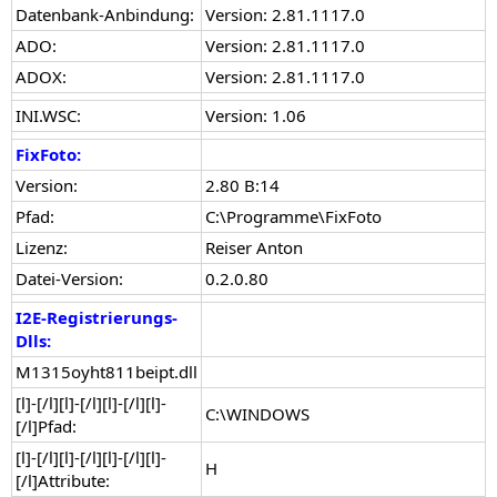
Datenbank-Anbindung:
Version: 2.81.1117.0
ADO:
Version: 2.81.1117.0
ADOX:
Version: 2.81.1117.0
INI.WSC:
Version: 1.06
FixFoto:
Version:
2.80 B:14
Pfad:
C:\Programme\FixFoto
Lizenz:
Reiser Anton
Datei-Version:
0.2.0.80
I2E-Registrierungs-
Dlls:
M1315oyht811beipt.dll
[l]-[/l][l]-[/l][l]-[/l][l]-
C:\WINDOWS
[/l]Pfad:
[l]-[/l][l]-[/l][l]-[/l][l]-
H
[/l]Attribute: