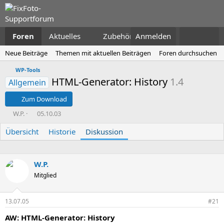
Foren
Aktuelles
Zubehör
Anmelden
Neue Beiträge
Themen mit aktuellen Beiträgen
Foren durchsuchen
WP-Tools
HTML-Generator: History
1.4
Allgemein
Zum Download
E
E
W.P.
05.10.03
r
r
Übersicht
s
s
Historie
Diskussion
t
t
e
e
l
l
W.P.
l
l
Mitglied
e
t
r
a
m
13.07.05
#21
AW: HTML-Generator: History