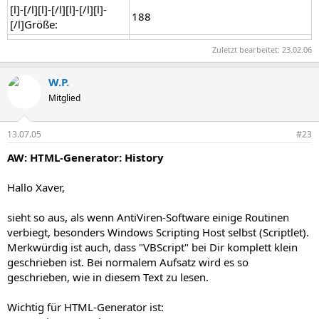
[l]-[/l][l]-[/l][l]-[/l][l]-
188
[/l]Größe:
Zuletzt bearbeitet:
23.02.06
W.P.
Mitglied
13.07.05
#23
AW: HTML-Generator: History
Hallo Xaver,
sieht so aus, als wenn AntiViren-Software einige Routinen
verbiegt, besonders Windows Scripting Host selbst (Scriptlet).
Merkwürdig ist auch, dass "VBScript" bei Dir komplett klein
geschrieben ist. Bei normalem Aufsatz wird es so
geschrieben, wie in diesem Text zu lesen.
Wichtig für HTML-Generator ist: