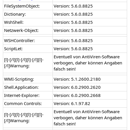
FileSystemObject:
Version: 5.6.0.8825
Dictionary:
Version: 5.6.0.8825
WshShell:
Version: 5.6.0.8825
Netzwerk-Object:
Version: 5.6.0.8825
WSHController:
Version: 5.6.0.8825
ScriptLet:
Version: 5.6.0.8825
Eventuell von AntiViren-Software
[l]-[/l][l]-[/l][l]-[/l][l]-
verbogen, daher können Angaben
[/l]Warnung:
falsch sein!
WMI-Scripting:
Version: 5.1.2600.2180
Shell.Application:
Version: 6.0.2900.2620
Internet-Explorer:
Version: 6.0.2900.2668
Common Controls:
Version: 6.1.97.82
Eventuell von AntiViren-Software
[l]-[/l][l]-[/l][l]-[/l][l]-
verbogen, daher können Angaben
[/l]Warnung:
falsch sein!