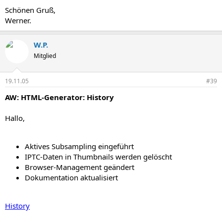
Schönen Gruß,
Werner.
W.P.
Mitglied
19.11.05
#39
AW: HTML-Generator: History
Hallo,
Aktives Subsampling eingeführt
IPTC-Daten in Thumbnails werden gelöscht
Browser-Management geändert
Dokumentation aktualisiert
History