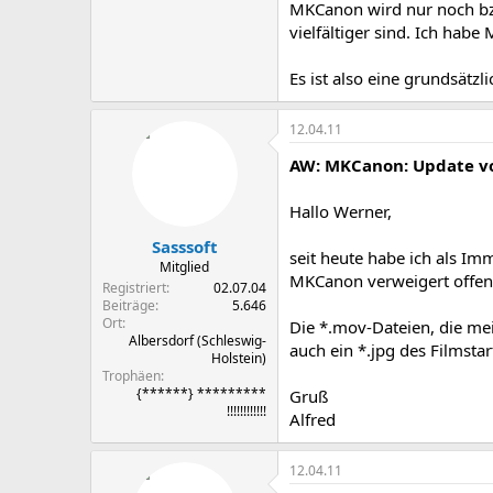
MKCanon wird nur noch bzgl
vielfältiger sind. Ich hab
Es ist also eine grundsätzl
12.04.11
AW: MKCanon: Update vo
Hallo Werner,
Sasssoft
seit heute habe ich als I
Mitglied
MKCanon verweigert offenb
Registriert
02.07.04
Beiträge
5.646
Ort
Die *.mov-Dateien, die mei
Albersdorf (Schleswig-
auch ein *.jpg des Filmsta
Holstein)
Trophäen
{******} *********
Gruß
!!!!!!!!!!!!
Alfred
12.04.11