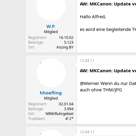
AW: MKCanon: Update vo
Hallo Alfred,
W.P.
es wird eine begleitende T
Mitglied
Registriert
16.10.02
Beiträge
5.123
Ort
Anzing BY
12.04.11
AW: MKCanon: Update vo
@Werner Wenn du nur Datu
auch ohne THM/JPG
hhoefling
Mitglied
Registriert
02.01.04
Beiträge
3.994
Ort
NRW/Ruhrgebiet
Trophäen
4! 2*
12.04.11