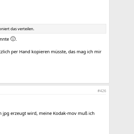
iert das verteilen.
🙁
önnte
.
lötzlich per Hand kopieren müsste, das mag ich mir
#426
ch jpg erzeugt wird, meine Kodak-mov muß ich