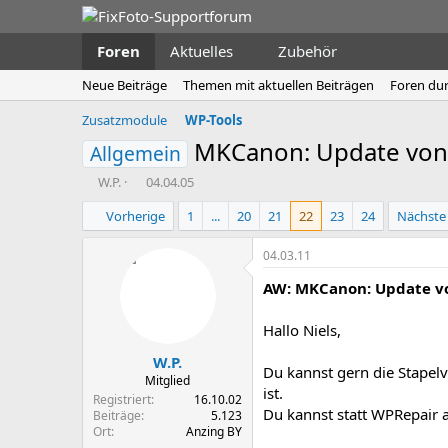
Foren
Aktuelles
Zubehör
Neue Beiträge
Themen mit aktuellen Beiträgen
Foren du
Zusatzmodule
WP-Tools
MKCanon: Update von 
Allgemein
E
E
W.P.
04.04.05
r
r
Vorherige
1
...
20
21
22
23
24
Nächste
s
s
t
t
e
e
04.03.11
l
l
AW: MKCanon: Update vo
l
l
e
t
r
a
Hallo Niels,
m
W.P.
Du kannst gern die Stape
Mitglied
ist.
Registriert
16.10.02
Du kannst statt WPRepair a
Beiträge
5.123
Ort
Anzing BY