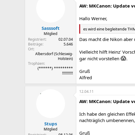
AW: MKCanon: Update vo
Hallo Werner,
Sasssoft
es wird eine begleitende THM
Mitglied
Das macht die Nikon aber n
Registriert
02.07.04
Beiträge
5.646
Ort
Vielleicht hilft Heinz' Vo
Albersdorf (Schleswig-
😱
gar nicht vorstellen
.
Holstein)
Trophäen
{******} *********
Gruß
!!!!!!!!!!!!
Alfred
12.04.11
AW: MKCanon: Update vo
Ich habe den gleichen Eff
nachträglich umbenennen, 
Stups
Mitglied
Gruß
Registriert
08.12.06