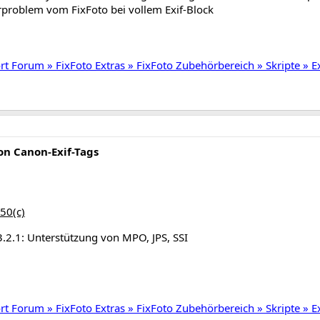
problem vom FixFoto bei vollem Exif-Block
t Forum » FixFoto Extras » FixFoto Zubehörbereich » Skripte » 
n Canon-Exif-Tags
50(c)
.2.1: Unterstützung von MPO, JPS, SSI
t Forum » FixFoto Extras » FixFoto Zubehörbereich » Skripte » 