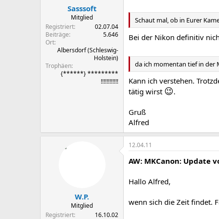
Sasssoft
Mitglied
Schaut mal, ob in Eurer Kame
Registriert
02.07.04
Beiträge
5.646
Bei der Nikon definitiv ni
Ort
Albersdorf (Schleswig-
Holstein)
da ich momentan tief in der M
Trophäen
{******} *********
Kann ich verstehen. Trotz
!!!!!!!!!!!!
😉
tätig wirst
.
Gruß
Alfred
12.04.11
AW: MKCanon: Update vo
Hallo Alfred,
W.P.
wenn sich die Zeit findet. 
Mitglied
Registriert
16.10.02