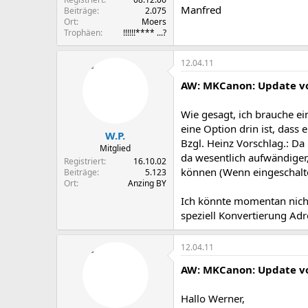
Manfred
Beiträge
2.075
Ort
Moers
Trophäen
!!!!!!**** ...?
12.04.11
AW: MKCanon: Update vo
Wie gesagt, ich brauche e
eine Option drin ist, dass
W.P.
Bzgl. Heinz Vorschlag.: Da
Mitglied
da wesentlich aufwändiger
Registriert
16.10.02
können (Wenn eingeschalte
Beiträge
5.123
Ort
Anzing BY
Ich könnte momentan nicht
speziell Konvertierung Adre
12.04.11
AW: MKCanon: Update vo
Hallo Werner,