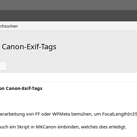
rchsuchen
Canon-Exif-Tags
n Canon-Exif-Tags
lverarbeitung von FF oder WPMeta bemühen, um FocalLengthIn3
uch ein Skript in MKCanon einbinden, welches dies erledigt.