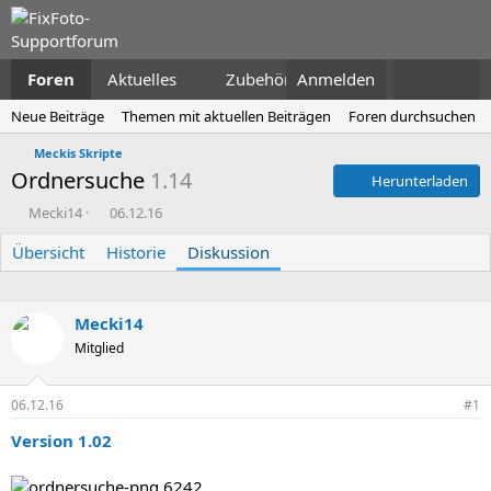
Foren
Aktuelles
Zubehör
Anmelden
Neue Beiträge
Themen mit aktuellen Beiträgen
Foren durchsuchen
Meckis Skripte
Ordnersuche
1.14
Herunterladen
E
E
Mecki14
06.12.16
r
r
Übersicht
s
Historie
s
Diskussion
t
t
e
e
l
l
Mecki14
l
l
Mitglied
e
t
r
a
m
06.12.16
#1
Version 1.02