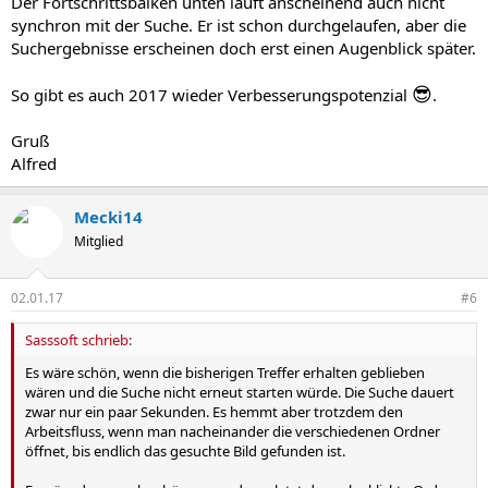
Der Fortschrittsbalken unten läuft anscheinend auch nicht
synchron mit der Suche. Er ist schon durchgelaufen, aber die
Suchergebnisse erscheinen doch erst einen Augenblick später.
😎
So gibt es auch 2017 wieder Verbesserungspotenzial
.
Gruß
Alfred
Mecki14
Mitglied
02.01.17
#6
Sasssoft schrieb:
Es wäre schön, wenn die bisherigen Treffer erhalten geblieben
wären und die Suche nicht erneut starten würde. Die Suche dauert
zwar nur ein paar Sekunden. Es hemmt aber trotzdem den
Arbeitsfluss, wenn man nacheinander die verschiedenen Ordner
öffnet, bis endlich das gesuchte Bild gefunden ist.