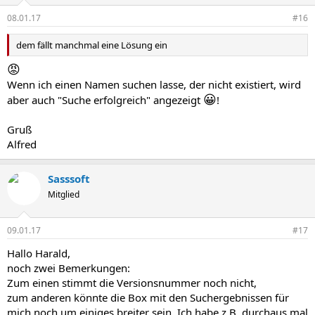
08.01.17
#16
dem fällt manchmal eine Lösung ein
😡
Wenn ich einen Namen suchen lasse, der nicht existiert, wird
😀
aber auch "Suche erfolgreich" angezeigt
!
Gruß
Alfred
Sasssoft
Mitglied
09.01.17
#17
Hallo Harald,
noch zwei Bemerkungen:
Zum einen stimmt die Versionsnummer noch nicht,
zum anderen könnte die Box mit den Suchergebnissen für
mich noch um einiges breiter sein. Ich habe z.B. durchaus mal