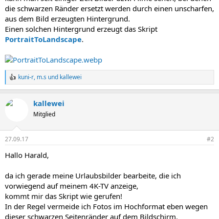
die schwarzen Ränder ersetzt werden durch einen unscharfen,
aus dem Bild erzeugten Hintergrund.
Einen solchen Hintergrund erzeugt das Skript
PortraitToLandscape
.
kuni-r
,
m.s
und
kallewei
R
e
a
kallewei
k
t
Mitglied
i
o
n
27.09.17
#2
e
n
Hallo Harald,
:
da ich gerade meine Urlaubsbilder bearbeite, die ich
vorwiegend auf meinem 4K-TV anzeige,
kommt mir das Skript wie gerufen!
In der Regel vermeide ich Fotos im Hochformat eben wegen
dieser schwarzen Seitenränder auf dem Bildschirm.