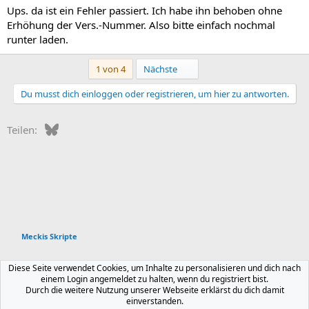
Ups. da ist ein Fehler passiert. Ich habe ihn behoben ohne
Erhöhung der Vers.-Nummer. Also bitte einfach nochmal
runter laden.
Letzte
1 von 4
Nächste
Du musst dich einloggen oder registrieren, um hier zu antworten.
Bluesky
WhatsApp
E-Mail
Teilen:
Meckis Skripte
Deutsch
Diese Seite verwendet Cookies, um Inhalte zu personalisieren und dich nach
einem Login angemeldet zu halten, wenn du registriert bist.
Kontakt
Nutzungsbedingungen
Datenschutz
Durch die weitere Nutzung unserer Webseite erklärst du dich damit
Hilfe und Impressum
Start
R
einverstanden.
S