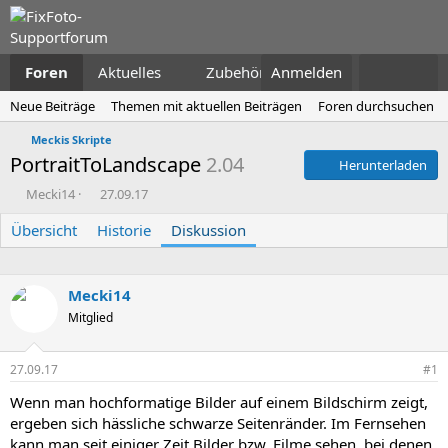
Foren
Aktuelles
Zubehör
Anmelden
Neue Beiträge
Themen mit aktuellen Beiträgen
Foren durchsuchen
Meckis Skripte
PortraitToLandscape
2.04
Herunterladen
E
E
Mecki14
27.09.17
r
r
Übersicht
s
Historie
s
Diskussion
t
t
e
e
l
l
Mecki14
l
l
Mitglied
e
t
r
a
m
27.09.17
#1
Wenn man hochformatige Bilder auf einem Bildschirm zeigt,
ergeben sich hässliche schwarze Seitenränder. Im Fernsehen
kann man seit einiger Zeit Bilder bzw. Filme sehen, bei denen