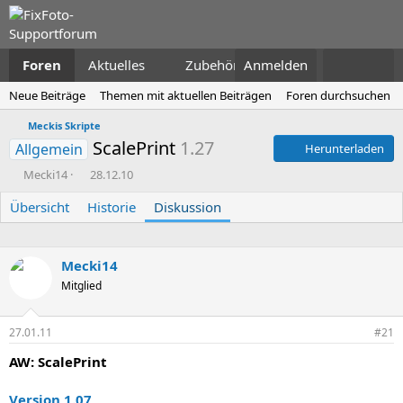
Foren
Aktuelles
Zubehör
Anmelden
Neue Beiträge
Themen mit aktuellen Beiträgen
Foren durchsuchen
Meckis Skripte
ScalePrint
1.27
Allgemein
Herunterladen
E
E
Mecki14
28.12.10
r
r
Übersicht
s
Historie
s
Diskussion
t
t
e
e
l
l
Mecki14
l
l
Mitglied
e
t
r
a
m
27.01.11
#21
AW: ScalePrint
Version 1.07