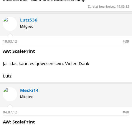
Zuletzt bearbeitet:
19.03.12
Lutz536
Mitglied
19.03.12
#39
AW: ScalePrint
Ja - das kann es gewesen sein. Vielen Dank
Lutz
Mecki14
Mitglied
04.07.12
#40
AW: ScalePrint