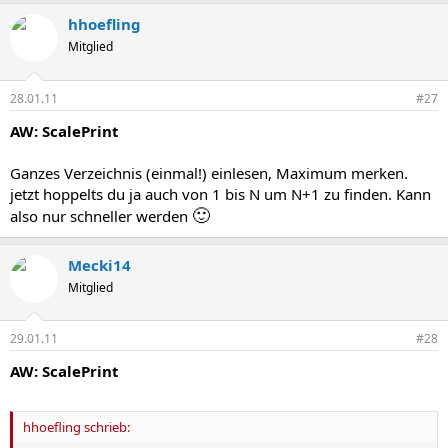
hhoefling
Mitglied
28.01.11
#27
AW: ScalePrint
Ganzes Verzeichnis (einmal!) einlesen, Maximum merken.
jetzt hoppelts du ja auch von 1 bis N um N+1 zu finden. Kann
🙂
also nur schneller werden
Mecki14
Mitglied
29.01.11
#28
AW: ScalePrint
hhoefling schrieb: