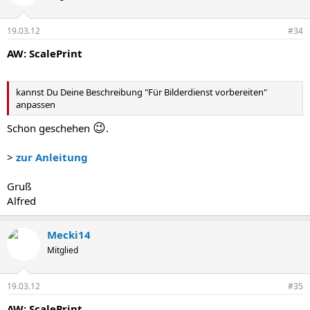
19.03.12
#34
AW: ScalePrint
kannst Du Deine Beschreibung "Für Bilderdienst vorbereiten"
anpassen
😉
Schon geschehen
.
>
zur Anleitung
Gruß
Alfred
Mecki14
Mitglied
19.03.12
#35
AW: ScalePrint