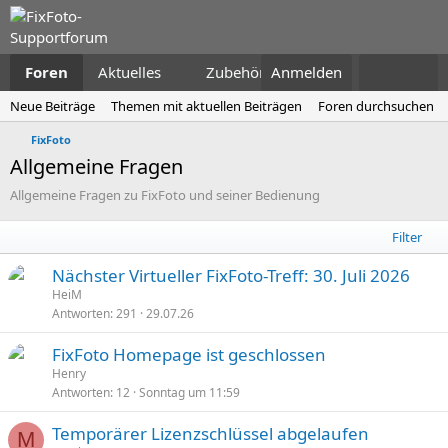
Foren
Aktuelles
Zubehör
Anmelden
Neue Beiträge
Themen mit aktuellen Beiträgen
Foren durchsuchen
FixFoto
Allgemeine Fragen
Allgemeine Fragen zu FixFoto und seiner Bedienung
Filter
Nächster Virtueller FixFoto-Treff: 30. Juli 2026
n
HeiM
Antworten
291
29.07.26
g
e
FixFoto Homepage ist geschlossen
p
Henry
i
Antworten
12
Sonntag um 11:59
n
n
Temporärer Lizenzschlüssel abgelaufen
M
t