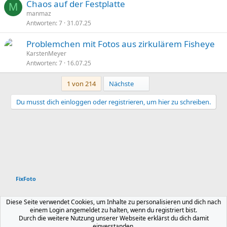
Chaos auf der Festplatte
M
manmaz
Antworten
7
31.07.25
Problemchen mit Fotos aus zirkulärem Fisheye
KarstenMeyer
Antworten
7
16.07.25
Letzte
1 von 214
Nächste
Du musst dich einloggen oder registrieren, um hier zu schreiben.
FixFoto
Deutsch
Diese Seite verwendet Cookies, um Inhalte zu personalisieren und dich nach
einem Login angemeldet zu halten, wenn du registriert bist.
Kontakt
Nutzungsbedingungen
Datenschutz
Durch die weitere Nutzung unserer Webseite erklärst du dich damit
Hilfe und Impressum
Start
R
einverstanden.